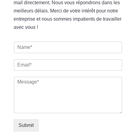
mail directement. Nous vous répondrons dans les
meilleurs délais. Merci de votre intérêt pour notre
entreprise et nous sommes impatients de travailler
avec vous !
N
a
m
E
e
m
*
a
M
i
e
l
s
*
s
a
g
e
*
Submit